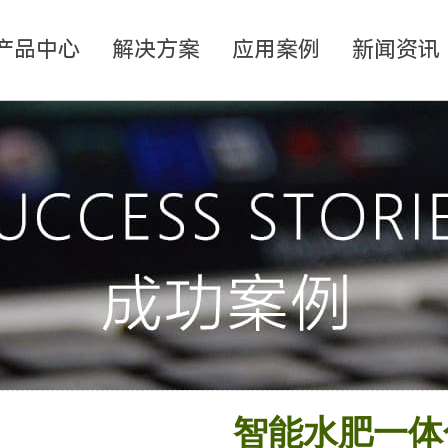
产品中心
解决方案
应用案例
新闻资讯
智能水肥一体