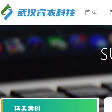
产
品分类
首 页
精典案例