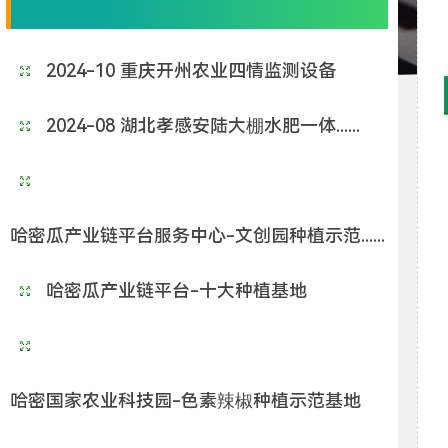
2024-10 重庆开州农业四情监测设备
2024-08 湖北孝感安陆大棚水肥一体......
哈密瓜产业链平台服务中心-文创园种植示范......
哈密瓜产业链平台-十大种植基地
哈密国家农业科技园-色素辣椒种植示范基地