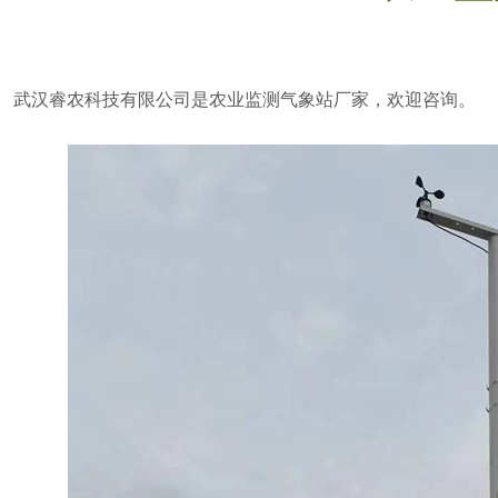
武汉睿农科技有限公司是农业监测气象站厂家，欢迎咨询。