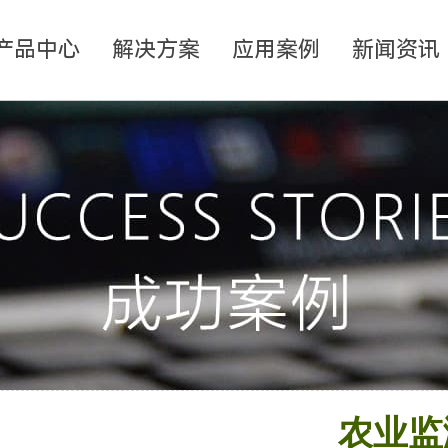
产品中心
解决方案
应用案例
新闻资讯
农业监