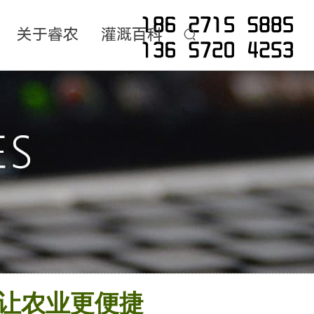
关于睿农
灌溉百科
让农业更便捷