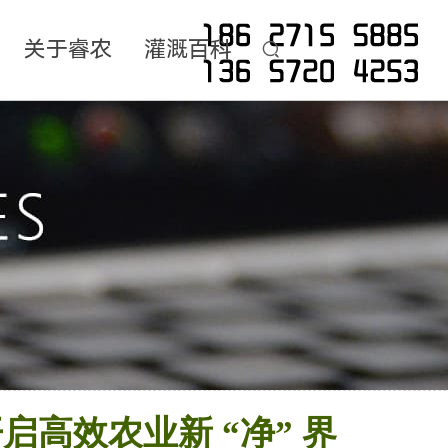
关于睿农
灌溉百科
高效农业新 “净” 界