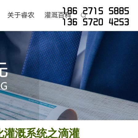
关于睿农
灌溉百科
化灌溉系统之滴灌